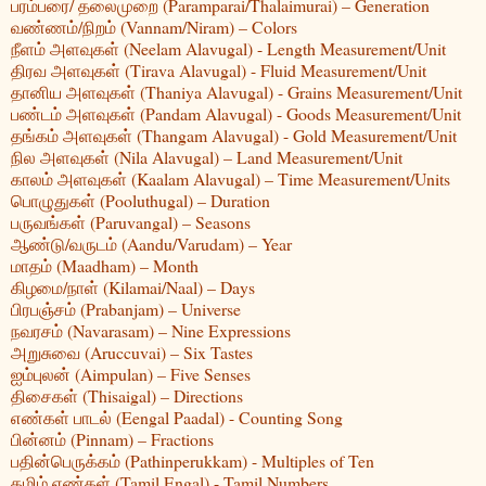
பரம்பரை/ தலைமுறை (Paramparai/Thalaimurai) – Generation
வண்ணம்/நிறம் (Vannam/Niram) – Colors
நீளம் அளவுகள் (Neelam Alavugal) - Length Measurement/Unit
திரவ அளவுகள் (Tirava Alavugal) - Fluid Measurement/Unit
தானிய அளவுகள் (Thaniya Alavugal) - Grains Measurement/Unit
பண்டம் அளவுகள் (Pandam Alavugal) - Goods Measurement/Unit
தங்கம் அளவுகள் (Thangam Alavugal) - Gold Measurement/Unit
நில அளவுகள் (Nila Alavugal) – Land Measurement/Unit
காலம் அளவுகள் (Kaalam Alavugal) – Time Measurement/Units
பொழுதுகள் (Pooluthugal) – Duration
பருவங்கள் (Paruvangal) – Seasons
ஆண்டு/வருடம் (Aandu/Varudam) – Year
மாதம் (Maadham) – Month
கிழமை/நாள் (Kilamai/Naal) – Days
பிரபஞ்சம் (Prabanjam) – Universe
நவரசம் (Navarasam) – Nine Expressions
அறுசுவை (Aruccuvai) – Six Tastes
ஐம்புலன் (Aimpulan) – Five Senses
திசைகள் (Thisaigal) – Directions
எண்கள் பாடல் (Eengal Paadal) - Counting Song
பின்னம் (Pinnam) – Fractions
பதின்பெருக்கம் (Pathinperukkam) - Multiples of Ten
தமிழ் எண்கள் (Tamil Engal) - Tamil Numbers