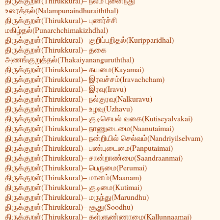
திருக்குறள்(Thirukkural)– நலம் புனைந்து
உரைத்தல்(Nalampunaindhuraiththal)
திருக்குறள்(Thirukkural)– புணர்ச்சி
மகிழ்தல்(Punarchchimakizhdhal)
திருக்குறள்(Thirukkural)– குறிப்பறிதல்(Kuripparidhal)
திருக்குறள்(Thirukkural)– தகை
அணங்குறுத்தல்(Thakaiyananguruththal)
திருக்குறள்(Thirukkural)– கயமை(Kayamai)
திருக்குறள்(Thirukkural)– இரவச்சம்(Iravachcham)
திருக்குறள்(Thirukkural)– இரவு(Iravu)
திருக்குறள்(Thirukkural)– நல்குரவு(Nalkuravu)
திருக்குறள்(Thirukkural)– உழவு(Uzhavu)
திருக்குறள்(Thirukkural)– குடிசெயல் வகை(Kutiseyalvakai)
திருக்குறள்(Thirukkural)– நாணுடைமை(Naanutaimai)
திருக்குறள்(Thirukkural)– நன்றியில் செல்வம்(Nandriyilselvam)
திருக்குறள்(Thirukkural)– பண்புடைமை(Panputaimai)
திருக்குறள்(Thirukkural)– சான்றாண்மை(Saandraanmai)
திருக்குறள்(Thirukkural)– பெருமை(Perumai)
திருக்குறள்(Thirukkural)– மானம்(Maanam)
திருக்குறள்(Thirukkural)– குடிமை(Kutimai)
திருக்குறள்(Thirukkural)– மருந்து(Marundhu)
திருக்குறள்(Thirukkural)– சூது(Soodhu)
திருக்குறள்(Thirukkural)– கள்ளுண்ணாமை(Kallunnaamai)