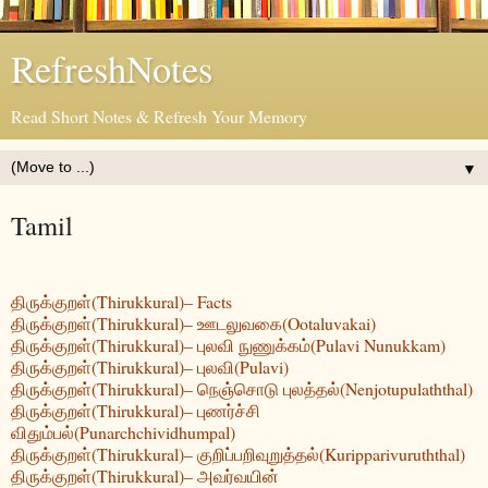
RefreshNotes
Read Short Notes & Refresh Your Memory
▼
Tamil
திருக்குறள்(Thirukkural)– Facts
திருக்குறள்(Thirukkural)– ஊடலுவகை(Ootaluvakai)
திருக்குறள்(Thirukkural)– புலவி நுணுக்கம்(Pulavi Nunukkam)
திருக்குறள்(Thirukkural)– புலவி(Pulavi)
திருக்குறள்(Thirukkural)– நெஞ்சொடு புலத்தல்(Nenjotupulaththal)
திருக்குறள்(Thirukkural)– புணர்ச்சி
விதும்பல்(Punarchchividhumpal)
திருக்குறள்(Thirukkural)– குறிப்பறிவுறுத்தல்(Kuripparivuruththal)
திருக்குறள்(Thirukkural)– அவர்வயின்