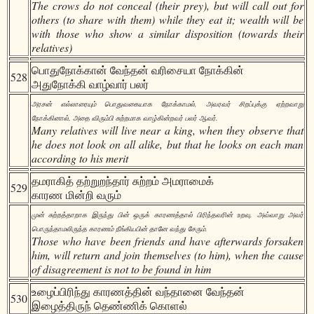
The crows do not conceal (their prey), but will call out for
others (to share with them) while they eat it; wealth will be
with those who show a similar disposition (towards their
relatives)
பொதுநோக்கான் வேந்தன் வரிசையா நோக்கின்
528
அதுநோக்கி வாழ்வார் பலர்
அரசன் எல்லாரையும் பொதுவகையாக நோக்காமல், அவரவர் சிறப்புக்கு ஏற்றவாறு
நோக்கினால், அதை விரும்பி சுற்றமாக வாழ்கின்றவர் பலர் ஆவர்.
Many relatives will live near a king, when they observe that
he does not look on all alike, but that he looks on each man
according to his merit
தமராகித் தற்றுறந்தார் சுற்றம் அமராமைக்
529
காரண மின்றி வரும்
முன் சுற்றத்தாறாக இருந்து பின் ஒருக் காரணத்தால் பிரிந்தவரின் உறவு, அவ்வாறு அவர்
பொருந்தாமலிருந்த காரணம் நீங்கியபின் தானே வந்து சேரும்.
Those who have been friends and have afterwards forsaken
him, will return and join themselves (to him), when the cause
of disagreement is not to be found in him
உழைப்பிரிந்து காரணத்தின் வந்தானை வேந்தன்
530
இழைத்திருந் தெண்ணிக் கொளல்