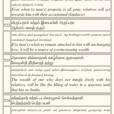
பண்புகள் சுற்றத்தாரிடம் உண்டு.
Even when (a man's) property is all gone, relatives will act
towards him with their accustomed (kindness)
விருப்பறாச் சுற்றம் இயையின் அருப்பறா
522
ஆக்கம் பலவுந் தரும்
அன்பு நீங்காத சுற்றம் ஒருவனுக்குக் கிடைத்தால், அது மேன்மேலும் வளர்ச்சி குறையாத ஆக்கம்
பலவற்றையும் அவனுக்குக் கொடுக்கும்.
If (a man's) relatives remain attached to him with unchanging
love, it will be a source of everincreasing wealth
அளவளா வில்லாதான் வாழ்க்கை குளவளாக்
523
கோடின்றி நீர்நிறைந் தற்று
சுற்றத்தாரோடு மனம் கலந்து பழகும் தன்மை இல்லாதவனுடைய வாழ்க்கை, குளப்பரப்பானது
கரையில்லாமல் நீர் நிறைந்தாற் போன்றது.
The wealth of one who does not mingle freely with his
relatives, will be like the filling of water in a spacious tank
that has no banks.
சுற்றத்தாற் சுற்றப் படவொழுகல் செல்வந்தான்
524
பெற்றத்தாற் பெற்ற பயன்
தக்கவழியில் செய்யப்படாத முயற்சி பலர் துணையாக நின்று(அதை முடிக்குமாறு) காத்த