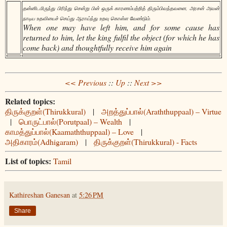
தன்னிடமிருந்து பிரிந்து சென்று பின் ஒருக் காரணம்பற்றித் திரும்பிவந்தவனை, அரசன் அவன்
நாடிய உதவியைச் செய்து ஆராய்ந்து உறவு கொள்ள வேண்டும்.
When one may have left him, and for some cause has
returned to him, let the king fulfil the object (for which he has
come back) and thoughtfully receive him again
<< Previous
::
Up
::
Next >>
Related topics:
திருக்குறள்(Thirukkural)
|
அறத்துப்பால்(Araththuppaal) – Virtue
|
பொருட்பால்(Porutpaal) – Wealth
|
காமத்துப்பால்(Kaamaththuppaal) – Love
|
அதிகாரம்(Adhigaram)
|
திருக்குறள்(Thirukkural) - Facts
List of topics:
Tamil
Kathireshan Ganesan
at
5:26 PM
Share