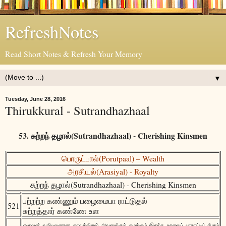
RefreshNotes
Read Short Notes & Refresh Your Memory
▼
Tuesday, June 28, 2016
Thirukkural - Sutrandhazhaal
53. சுற்றந் தழால்(Sutrandhazhaal) - Cherishing Kinsmen
பொருட்பால்(Porutpaal) – Wealth
அரசியல்(Arasiyal) - Royalty
சுற்றந் தழால்(Sutrandhazhaal) - Cherishing Kinsmen
பற்றற்ற கண்ணும் பழைமைபா ராட்டுதல்
521
சுற்றத்தார் கண்ணே உள
ஒருவன் வறியவனான காலத்திலும் அவனுக்கும் தமக்கும் இருந்த உறவைப் பாராட்டிப் பேசும்