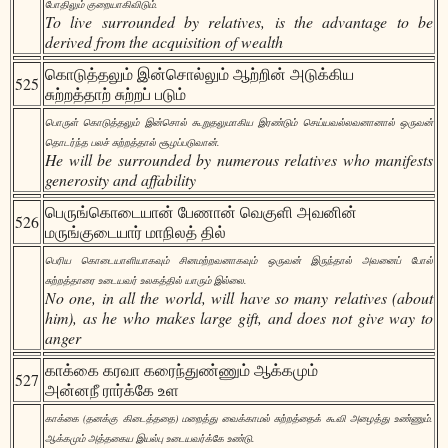
போதிலும் குறையாகிவிடும்.
To live surrounded by relatives, is the advantage to be
derived from the acquisition of wealth
கொடுத்தலும் இன்சொல்லும் ஆற்றின் அடுக்கிய
525
சுற்றத்தாற் சுற்றப் படும்
பொருள் கொடுத்தலும் இன்சொல் கூறுதலுமாகிய இரண்டும் செய்யவல்லவனானால் ஒருவன்
தொடர்ந்த பலச் சுற்றத்தால் சூழப்படுவான்.
He will be surrounded by numerous relatives who manifests
generosity and affability
பெருங்கொடையான் பேணான் வெகுளி அவனின்
526
மருங்குடையார் மாநிலத் தில்
பெரிய கொடையாளியாகவும் சினமற்றவனாகவும் ஒருவன் இருந்தால் அவனைப் போல்
சுற்றத்தாரை உடையவர் உலகத்தில் யாரும் இல்லை.
No one, in all the world, will have so many relatives (about
him), as he who makes large gift, and does not give way to
anger
காக்கை கரவா கரைந்துண்ணும் ஆக்கமும்
527
அன்னநீ ரார்க்கே உள
காக்கை (தனக்கு கிடைத்ததை) மறைத்து வைக்காமல் சுற்றத்தைக் கூவி அழைத்து உண்ணும்.
ஆக்கமும் அத்தகைய இயல்பு உடையவர்க்கே உண்டு.