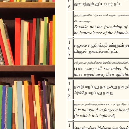
0
துன்பத்துள் துப்பாயார் நட்பு
6
குற்றமற்றவரின் உறவை எப்போதும் மறக்கலா
விடாலாகாது .
Forsake not the friendship of
be benevolence of the blamele
1
எழுமை எழுபிறப்பும் உள்ளுவர் 
0
விழுமந் துடைத்தவர் நட்பு
7
தம்முடைய துன்பத்தைப் போக்கி உதவியவரின் 
(The wise) will remember thr
have wiped away their afflicti
1
நன்றி மறப்பது நன்றன்று நன்றல
0
அன்றே மறப்பது நன்று
8
ஒருவரர்முன்செய்த நன்மையை மறப்பது அறம் அ
It is not good to forget a bene
(in which it is inflicted)
1
கொன்றன்ன இன்னா செயினும்