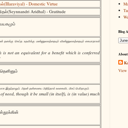
்(Illaraviyal) - Domestic Virtue
Ma
Ta
ிதல்(Seynnandri Aridhal) - Gratitude
We
வையகமும்
Blog A
 பிறன் தனக்கு செய்த உதவிக்கு மண்ணுலகத்தையும் விண்ணுலகத்தையும் கைமாறாகக்
h is not an equivalent for a benefit which is conferred
About
d
Ka
View 
ிதெனினும்
வாக இருந்தாலும், அதன் தன்மையை அறிந்தால் உலகைவிட மிகப் பெரிதாகும்.
of need, though it be small (in itself), is (in value) much
ன்தூக்கின்