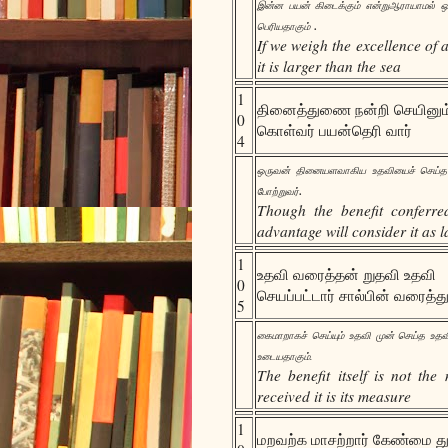
இன்ன பயன் கிடைக்கும் என்றுஆராயாமல் 
.
பெரியதாகும்
If we weigh the excellence of 
it is larger than the sea
1
தினைத்துணை நன்றி செயினு
0
கொள்வர் பயன்தெரி வார்
4
ஒருவன் தினையளவாகிய உதவியைச் செய்
.
போற்றுவர்
Though the benefit conferre
advantage will consider it as l
1
உதவி வரைத்தன் றுதவி உதவி
0
செயப்பட்டார் சால்பின் வரைத்த
5
கைமாறாகச் செய்யும் உதவி முன் செய்த உத
உடையதாகும்.
The benefit itself is not th
received it is its measure
1
மறவற்க மாசற்றார் கேண்மை த