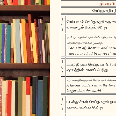
இல்லறவியல
செய்ந்நன்றியற
1
செய்யாமல் செய்த உதவிக்கு 
0
வானகமும் ஆற்றல் அரிது
1
தான் ஓர் உதவியும் முன் செய்யாதிருக்கப்
கொடுத்தாலும் ஈடு ஆக முடியாது.
(The gift of) heaven and eart
where none had been receive
1
காலத்தி னாற்செய்த நன்றி சிற
0
ஞாலத்தின் மாணப் பெரிது
2
உற்ற காலத்தில் ஒருவன் செய்த உதவி சிறிதள
A favour conferred in the time 
larger than the world
1
பயன்தூக்கார் செய்த உதவி நய
0
நன்மை கடலின் பெரிது
3