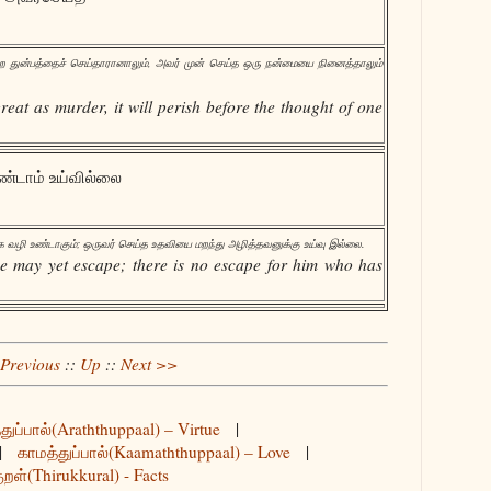
ன்ற துன்பத்தைச் செய்தாரானாலும், அவர் முன் செய்த ஒரு நன்மையை நினைத்தாலும்
reat as murder, it will perish before the thought of one
ுண்டாம் உய்வில்லை
க்க வழி உண்டாகும்; ஒருவர் செய்த உதவியை மறந்து அழித்தவனுக்கு உய்வு இல்லை.
ue may yet escape; there is no escape for him who has
Previous
::
Up
::
Next >>
துப்பால்(Araththuppaal) – Virtue
|
|
காமத்துப்பால்(Kaamaththuppaal) – Love
|
ுறள்(Thirukkural) - Facts