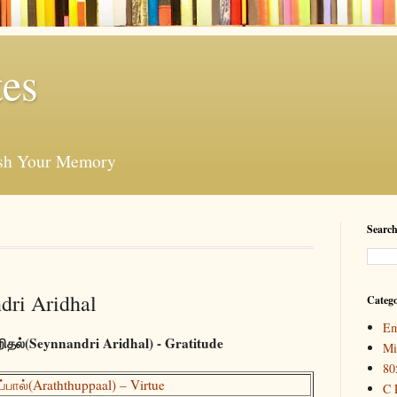
es
esh Your Memory
Search
dri Aridhal
Catego
Em
றிதல்(Seynnandri Aridhal) - Gratitude
Mi
80
்பால்(Araththuppaal) – Virtue
C 