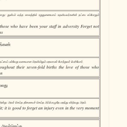
காது: துன்பம் வந்த காலத்தில் உறுதுணையாய் உதவியவர்களின் நட்பை எப்போதும்
 those who have been your staff in adversity Forget not
ss
தங்கண்
நட்பைப் பல்வேறு வகையான பிறவியிலும் மறவாமல் போற்றுவர் பெரியோர்.
oughout their seven-fold births the love of those who
on
்லது
ன்று; அவர் செய்த தீமையைச் செய்த அப்பொழுதே மறந்து விடுவது அறம்.
fit; it is good to forget an injury even in the very moment
 அவர்செய்த