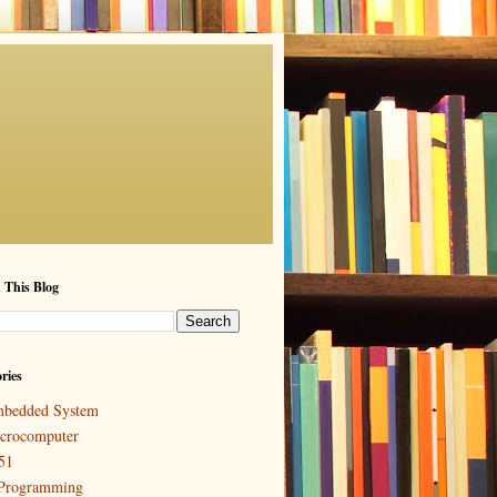
 This Blog
ries
bedded System
crocomputer
51
Programming