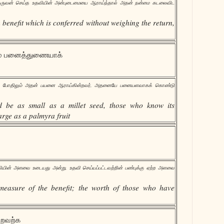
ஒருவன் செய்த உதவியின் அன்புடைமையை ஆராய்ந்தால் அதன் நன்மை கடலைவிட
a benefit which is conferred without weighing the return,
ம் பனைத்துணையாக்
த போதிலும் அதன் பயனை ஆராய்கின்றவர், அதனையே பனையளவாகக் கொண்டு
d be as small as a millet seed, those who know its
arge as a palmyra fruit
ு
வியின் அளவை உடையது அன்று, உதவி செய்யப்பட்டவற்றின் பண்புக்கு ஏற்ற அளவை
e measure of the benefit; the worth of those who have
ுறவற்க