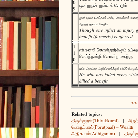
0
ஒன்றுநன் றுள்ளக் கெடும்
9
முன் உதவி செய்தவர் பின்பு கொன்றார் போ
அந்தத் துன்பம் கெடும்.
Though one inflict an injury g
benefit (formerly) conferred
1
எந்நன்றி கொன்றார்க்கும் உய்வ
1
செய்ந்நன்றி கொன்ற மகற்கு
0
எந்த அறத்தை அழித்தவர்க்கும் தப்பிப் பிழை
He who has killed every virt
killed a benefit
<< 
Related topics:
திருக்குறள்(Thirukkural)
|
அறத்
பொருட்பால்(Porutpaal) – Wealth
அதிகாரம்(Adhigaram)
|
திருக்க