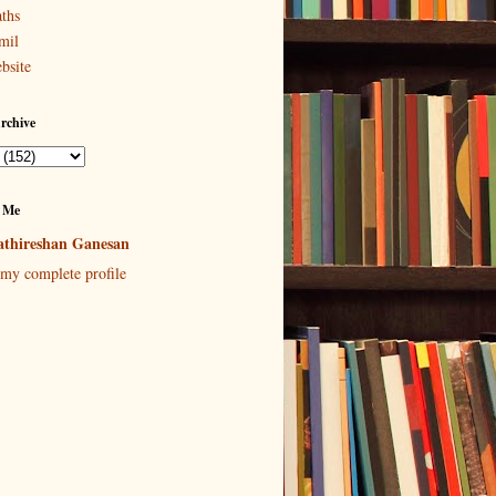
ths
mil
bsite
rchive
 Me
thireshan Ganesan
my complete profile