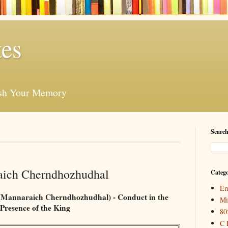
es
esh Your Memory
Search
aich Cherndhozhudhal
Catego
Em
ல்(Mannaraich Cherndhozhudhal) - Conduct in the
Mi
Presence of the King
80
C 