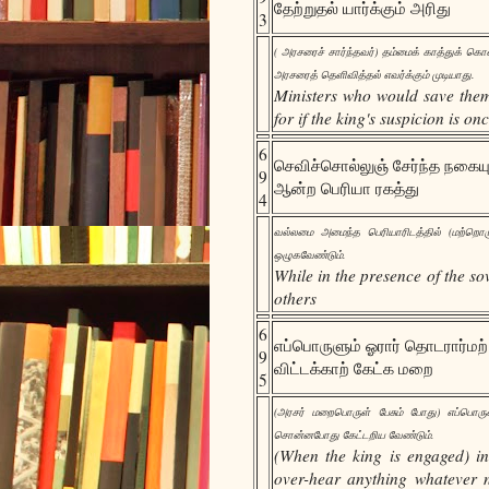
தேற்றுதல் யார்க்கும் அரிது
3
( அரசரைச் சார்ந்தவர்) தம்மைக் காத்துக் கொ
அரசரைத் தெளிவித்தல் எவர்க்கும் முடியாது.
Ministers who would save them
for if the king's suspicion is o
6
செவிச்சொல்லுஞ் சேர்ந்த நகைய
9
ஆன்ற பெரியா ரகத்து
4
வல்லமை அமைந்த பெரியாரிடத்தில் (மற்றொர
ஒழுகவேண்டும்.
While in the presence of the so
others
6
எப்பொருளும் ஓரார் தொடரார்ம
9
விட்டக்காற் கேட்க மறை
5
(அரசர் மறைபொருள் பேசும் போது) எப்பொரு
சொன்னபோது கேட்டறிய வேண்டும்.
(When the king is engaged) in 
over-hear anything whatever no