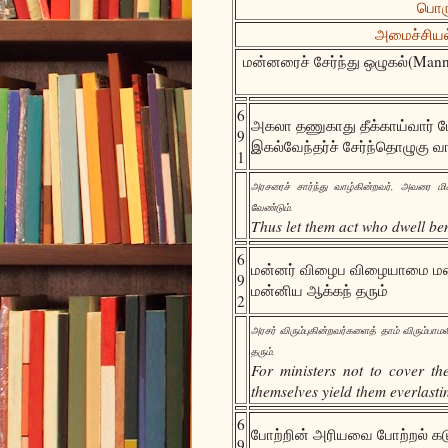
பொரு
அமைச்சியல்(
மன்னரைச் சேர்ந்து ஒழுகல்(Manna
6
அகலா தணுகாது தீக்காய்வார் 
9
இகல்வேந்தர்ச் சேர்ந்தொழுகு வா
1
அரசரைச் சார்ந்து வாழ்கின்றவர், அவரை மிக
வேண்டும்.
Thus let them act who dwell ben
6
மன்னர் விழைப விழையாமை ம
9
மன்னிய ஆக்கந் தரும்
2
அரசர் விரும்புகின்றவர்களைத் தாம் விரும்பாம
தரும்.
For ministers not to cover th
themselves yield them everlasti
6
போற்றின் அரியவை போற்றல் கடு
9