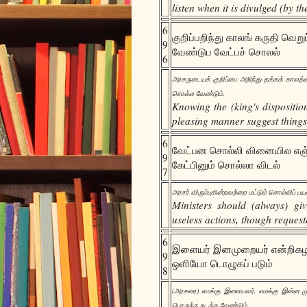
listen when it is divulged (by th
6
குறிப்பறிந்து காலங் கருதி வெறு
9
வேண்டுப வேட்பச் சொலல்
6
அரசருடையக் குறிப்பை அறிந்து தக்கக் காலத்தை
சொல்ல வேண்டும்.
Knowing the (king's disposition
pleasing manner suggest things
6
வேட்பன சொல்லி வினையில எஞ்
9
கேட்பினும் சொல்லா விடல்
7
அரசர் விரும்புகின்றவற்றை மட்டும் சொல்லிப்
Ministers should (always) g
useless actions, though request
6
இளையர் இனமுறையர் என்றிகழா
9
ஒளியோ டொழுகப் படும்
8
(அரசரை) எமக்கு இளையவர், எமக்கு இன்ன ம
பொருந்த நடக்க வேண்டும்.