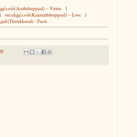
துப்பால்(Araththuppaal) – Virtue
|
|
காமத்துப்பால்(Kaamaththuppaal) – Love
|
ுறள்(Thirukkural) - Facts
PM