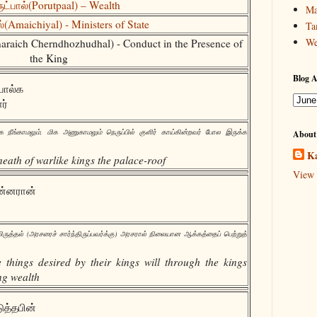
ட்பால்(Porutpaal) – Wealth
Ma
Amaichiyal) - Ministers of State
Ta
We
raich Cherndhozhudhal) - Conduct in the Presence of
the King
Blog A
போல்க
ர்
 நீங்காமலும், மிக அணுகாமலும் நெருப்பில் குளிர் காய்கின்றவர் போல இருக்க
About
Ka
eath of warlike kings the palace-roof
View 
ன்னரான்
லிருத்தல் (அரசரைச் சார்ந்திருப்பவர்க்கு) அரசரால் நிலையான ஆக்கத்தைப் பெற்றுத்
e things desired by their kings will through the kings
ng wealth
த்தபின்