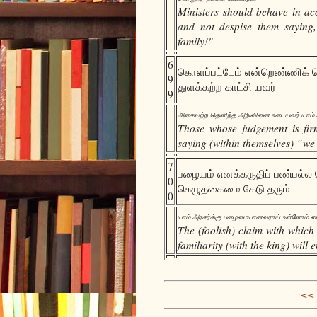
Ministers should behave in acc
and not despise them saying,
family!"
6
கொளப்பட்டேம் என்றெண்ணிக் 
9
துளக்கற்ற காட்சி யவர்
9
அசைவற்ற தெளிந்த அறிவினை உடையவர் யாம் அரச
Those whose judgement is firm
saying (within themselves) “we
7
பழையம் எனக்கருதிப் பண்பல்ல ச
0
கெழுதகைமை கேடு தரும்
0
யாம் அரசர்க்கு பழைமையானவராய் உள்ளோம் எனக
The (foolish) claim with which
familiarity (with the king) will 
<< 