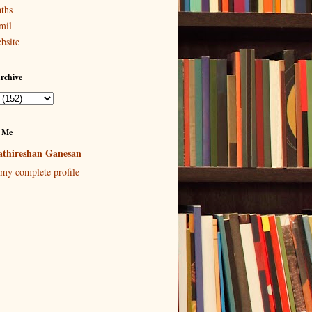
ths
mil
bsite
rchive
 Me
thireshan Ganesan
my complete profile