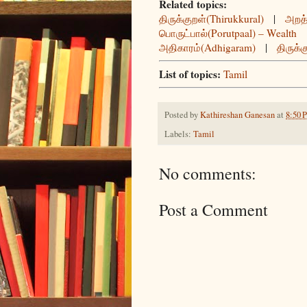
Related topics:
திருக்குறள்(Thirukkural)
|
அறத்
பொருட்பால்(Porutpaal) – Wealth
அதிகாரம்(Adhigaram)
|
திருக்க
List of topics:
Tamil
Posted by
Kathireshan Ganesan
at
8:50 
Labels:
Tamil
No comments:
Post a Comment