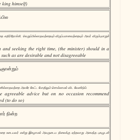
e king himself)
ப்பில
 எதிர்நோக்கி, வெறுப்பில்லாதவற்றையும் விருப்பமானவற்றையும் அவர் விரும்புமாறுச்
 and seeking the right time, (the minister) should in a
 such as are desirable and not disagreeable
ஞான்றும்
 பயனில்லாதவற்றை அவரே கேட்ட போதிலும் சொல்லாமல் விட வேண்டும்.
ive agreeable advice but on no occasion recommend
ed (to do so)
ர் நின்ற
ுறை உடையவர் என்று இகழாமல் அவருடைய நிலைக்கு ஏற்றவாறு அமைந்த புகழுடன்