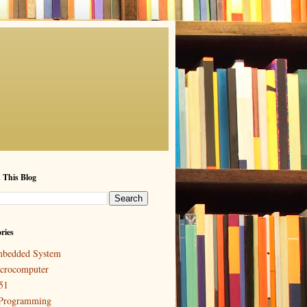
 This Blog
ries
bedded System
crocomputer
51
Programming