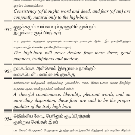
ஒருசேர அமைவதில்லை.
Consistency (of thought, word and deed) and fear (of sin) are
conjointly natural only to the high-born
ஒழுக்கமும் வாய்மையும் நாணுமிம் மூன்றும்
952
இழுக்கார் குடிப்பிறந் தார்
உயர் குடியில் பிறந்தவர் ஒழுக்கமும் வாய்மையும் நாணமும் ஆகிய இம் மூன்றிலிருந்தும்
வழுவாமல் இயல்பாகவே நன்னெறியில் வாழ்வர்.
The high-born will never deviate from these three; good
manners, truthfulness and modesty
நகையீகை அன்சொல் இகழாமை நான்கும்
953
வகையென்ப வாய்மைக் குடிக்கு
உண்மையான உயர்குடியில் பிறந்தவர்க்கு முகமலர்ச்சி, ஈகை, இனிய சொல், பிறரை இகழ்ந்து
கூறாமை ஆகிய நான்கும் நல்லப் பண்புகள் என்பர்.
A cheerful countenance, liberality, pleasant words, and an
unreviling disposition, these four are said to be the proper
qualities of the truly high-born
அடுக்கிய கோடி பெறினும் குடிப்பிறந்தார்
954
குன்றுவ செய்தல் இலர்
பல கோடிப் பொருளைப் பெறுவதாக இருந்தாலும் உயர்குடியில் பிறந்தவர் தம் குடியின் சிறப்புக்