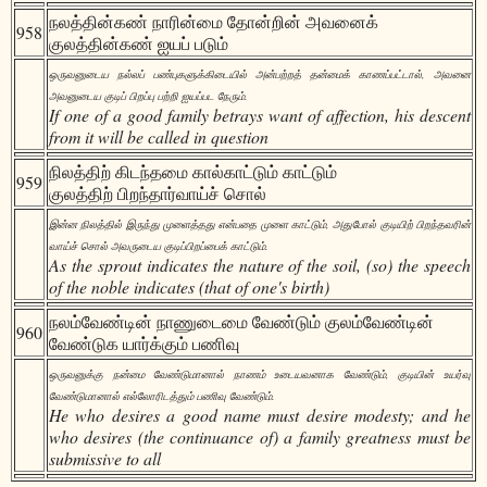
நலத்தின்கண் நாரின்மை தோன்றின் அவனைக்
958
குலத்தின்கண் ஐயப் படும்
ஒருவனுடைய நல்லப் பண்புகளுக்கிடையில் அன்பற்றத் தன்மைக் காணப்பட்டால், அவனை
அவனுடைய குடிப் பிறப்பு பற்றி ஐயப்பட நேரும்.
If one of a good family betrays want of affection, his descent
from it will be called in question
நிலத்திற் கிடந்தமை கால்காட்டும் காட்டும்
959
குலத்திற் பிறந்தார்வாய்ச் சொல்
இன்ன நிலத்தில் இருந்து முளைத்தது என்பதை முளை காட்டும், அதுபோல் குடியிற் பிறந்தவரின்
வாய்ச் சொல் அவருடைய குடிப்பிறப்பைக் காட்டும்.
As the sprout indicates the nature of the soil, (so) the speech
of the noble indicates (that of one's birth)
நலம்வேண்டின் நாணுடைமை வேண்டும் குலம்வேண்டின்
960
வேண்டுக யார்க்கும் பணிவு
ஒருவனுக்கு நன்மை வேண்டுமானால் நாணம் உடையவனாக வேண்டும், குடியின் உயர்வு
வேண்டுமானால் எல்லோரிடத்தும் பணிவு வேண்டும்.
He who desires a good name must desire modesty; and he
who desires (the continuance of) a family greatness must be
submissive to all