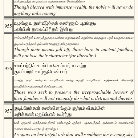
குன்றுவதற்கு காரணமான குற்றங்களைச் செய்வதில்லை.
Though blessed with immense wealth, the noble will never do
anything unbecoming
வழங்குவ துள்வீழ்ந்தக் கண்ணும் பழங்குடி
955
பண்பின் தலைப்பிரிதல் இன்று
தாம் பிறர்க்குக் கொடுத்துதவும் வன்மை வறுமையால் சுருங்கிய போதிலும், பழம் பெருமை உடைய
குடியில் பிறந்தவர் தம் பண்பிலிருந்து நீங்குவதில்லை.
Though their means fall off, those born in ancient families,
will not lose their character (for liberality)
சலம்பற்றிச் சால்பில செய்யார்மா சற்ற
956
குலம்பற்றி வாழ்துமென் பார்
மாசற்ற குடிப் பண்புடன் வாழ்வோம் என்று கருதி வாழ்வோர், வஞ்சனைக் கொண்டு
தகுதியில்லாதவற்றைக் செய்யமாட்டார்.
Those who seek to preserve the irreproachable honour of
their families will not viciously do what is detrimental thereto
குடிப்பிறந்தார் கண்விளங்கும் குற்றம் விசும்பின்
957
மதிக்கண் மறுப்போல் உயர்ந்து
உயர் குடியில் பிறந்தவரிடத்தில் உண்டாகும் குற்றம், ஆகாயத்தில் திங்களிடம் காணப்படும்
களங்கம்போல் பலரறியத் தோன்றும்.
As spots on her bright orb that walks sublime the evening sky