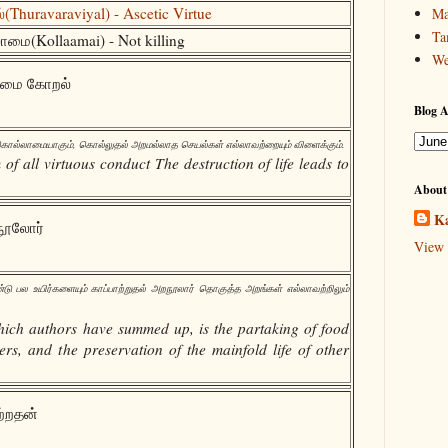
Thuravaraviyal) - Ascetic Virtue
Ma
Ta
மை(Kollaamai) - Not killing
We
மை கோறல்
Blog A
 கொல்லாமையாகும், கொல்லுதல் அறமல்லாத செயல்கள் எல்லாவற்றையும் விளைக்கும்.
 of all virtuous conduct The destruction of life leads to
About
Ka
 நூலோர்
View 
்டு பல உயிர்களையும் காப்பாற்றுதல் அறநூலார் தொகுத்த அறங்கள் எல்லாவற்றிலும்
 which authors have summed up, is the partaking of food
rs, and the preservation of the mainfold life of other
்றதன்