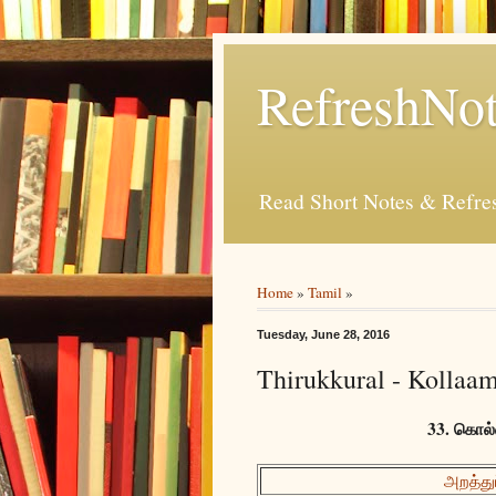
RefreshNot
Read Short Notes & Refr
Home
»
Tamil
»
Tuesday, June 28, 2016
Thirukkural - Kollaa
33. கொல்
அறத்துப