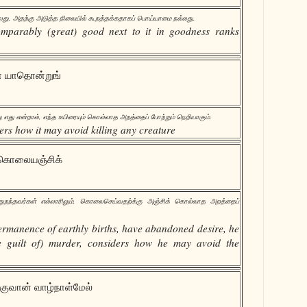
, அதற்கு அடுத்த நிலையில் கூறத்தக்கதாகப் பொய்யாமை நல்லது.
comparably (great) good next to it in goodness ranks
் யாதொன்றுங்
எது என்றால், எந்த உயிரையும் கொல்லாத அறத்தைப் போற்றும் நெறியாகும்.
ers how it may avoid killing any creature
் கொலையஞ்சிக்
ுறந்தவர்கள் எல்லாரிலும், கொலைசெய்வதற்க்கு அஞ்சிக் கொல்லாத அறத்தைப்
permanence of earthly births, have abandoned desire, he
he guilt of) murder, considers how he may avoid the
வான் வாழ்நாள்மேல்