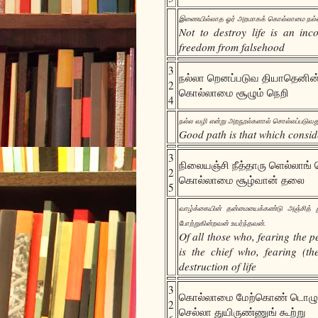
இணையில்லாத ஓர் அறமாகக் கொல்லாமை நல்லது
Not to destroy life is an in
freedom from falsehood
3
நல்லா றெனப்படுவ தியாதெனின
2
கொல்லாமை சூழும் நெறி
4
நல்ல வழி என்று அறநூல்களால் சொல்லப்படுவது 
Good path is that which consid
3
நிலையஞ்சி நீத்தாரு ளெல்லாங
2
கொல்லாமை சூழ்வான் தலை
5
வாழ்க்கையின் தன்மையைக்கண்டு அஞ்சித் த
போற்றுகின்றவன் உயர்ந்தவன்.
Of all those who, fearing the 
is the chief who, fearing (t
destruction of life
3
கொல்லாமை மேற்கொண் டொழுகு
2
செல்லா துயிருண்ணுங் கூற்று