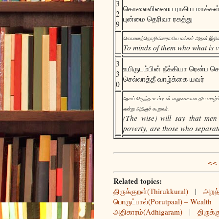
3
கொலைவினைய ராகிய மாக்கள்
2
புன்மை தெரிவா ரகத்து
9
கொலைத்தொழிலினராகிய மக்கள் அதன் இழிவை 
To minds of them who what is 
3
உயிருடம்பின் நீக்கியா ரென்ப செ
3
செல்லாத்தீ வாழ்க்கை யவர்
0
நோய் மிகுந்த உடம்புடன் வறுமையான தீய வாழ்க
என்று அறிஞர் கூறுவர்.
(The wise) will say that men
poverty, are those who separate
<< 
Related topics:
திருக்குறள்(Thirukkural)
|
அறத்
பொருட்பால்(Porutpaal) – Wealth
அதிகாரம்(Adhigaram)
|
திருக்க