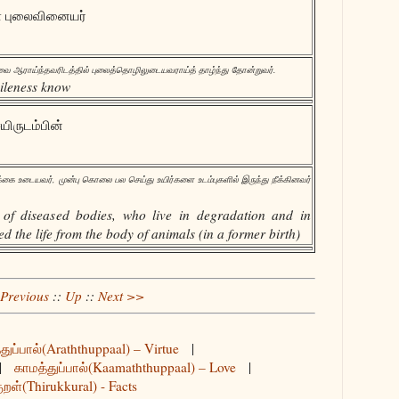
 புலைவினையர்
ஆராய்ந்தவரிடத்தில் புலைத்தொழிலுடையவராய்த் தாழ்ந்து தோன்றுவர்.
vileness know
யிருடம்பின்
்கை உடையவர், முன்பு கொலை பல செய்து உயிர்களை உடம்புகளில் இருந்து நீக்கினவர்
 of diseased bodies, who live in degradation and in
d the life from the body of animals (in a former birth)
Previous
::
Up
::
Next >>
துப்பால்(Araththuppaal) – Virtue
|
|
காமத்துப்பால்(Kaamaththuppaal) – Love
|
ுறள்(Thirukkural) - Facts