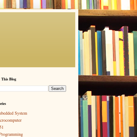
 This Blog
ries
bedded System
crocomputer
51
Programming