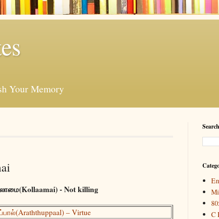
es
esh Your Memory
Search
mai
Catego
Em
லாமை(Kollaamai) - Not killing
Mi
80
்பால்(Araththuppaal) – Virtue
C 