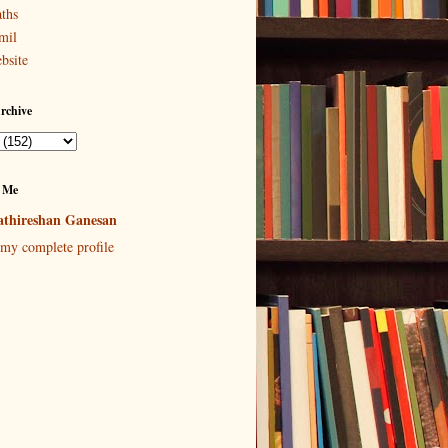
ths
mil
bsite
rchive
 Me
thireshan Ganesan
my complete profile