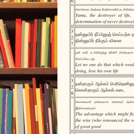
6
கொல்லாத அறத்தை மேற்கொண்டு நடக்கின்றவனுட
Yama, the destroyer of life,
determination of never destroyi
3
தன்னுயிர் நீப்பினுஞ் செய்யற்க 
2
தின்னுயிர் நீக்கும் வினை
7
தன் உயிர் உடம்பிலிருந்து நீங்கிச் செல்வ
செய்யக்கூடாது.
Let no one do that which would
doing, lose his own life
3
நன்றாகும் ஆக்கம் பெரிதெனினுஞ
2
கொன்றாகும் ஆக்கங் கடை
8
கொலையால் நன்மையாக விளையும் ஆக்கம் 
இழிவானதாகும்.
The advantage which might flow
the wise (who renounced the wo
of great good