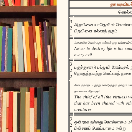
துறவறவியல்(
கொல்லா
3
அறவினை யாதெனின் கொல்லா
2
பிறவினை எல்லாந் தரும்
1
அறமாகிய செயல் எது என்றால் ஒரு உயிரையும்
Never to destroy life is the sum
every evil
3
பகுத்துணடு பல்லுயி ரோம்புதல்
2
தொகுத்தவற்று ளெல்லாந் தலை
2
கிடைத்ததைப் பகுந்து கொடுத்துத் தானும் உண
தலையான அறமாகும்.
The chief of all (the virtues)
that has been shared with othe
creatures
3
ஒன்றாக நல்லது கொல்லாமை மற
2
பின்சாரப் பொய்யாமை நன்று
3