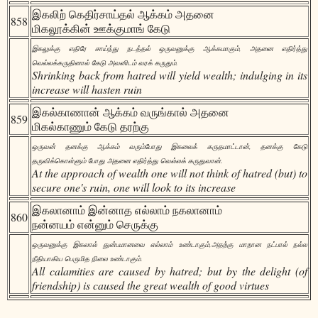
இகலிற் கெதிர்சாய்தல் ஆக்கம் அதனை
858
மிகலூக்கின் ஊக்குமாங் கேடு
இகலுக்கு எதிரே சாய்ந்து நடத்தல் ஒருவனுக்கு ஆக்கமாகும், அதனை எதிர்த்து
வெல்லக்கருதினால் கேடு அவனிடம் வரக் கருதும்.
Shrinking back from hatred will yield wealth; indulging in its
increase will hasten ruin
இகல்காணான் ஆக்கம் வருங்கால் அதனை
859
மிகல்காணும் கேடு தரற்கு
ஒருவன் தனக்கு ஆக்கம் வரும்போது இகலைக் கருதமாட்டான், தனக்கு கேடு
தருவிக்கொள்ளும் போது அதனை எதிர்த்து வெல்லக் கருதுவான்.
At the approach of wealth one will not think of hatred (but) to
secure one's ruin, one will look to its increase
இகலானாம் இன்னாத எல்லாம் நகலானாம்
860
நன்னயம் என்னும் செருக்கு
ஒருவனுக்கு இகலால் துன்பமானவை எல்லாம் உண்டாகும்,அதற்கு மாறான நட்பால் நல்ல
நீதியாகிய பெருமித நிலை உண்டாகும்.
All calamities are caused by hatred; but by the delight (of
friendship) is caused the great wealth of good virtues