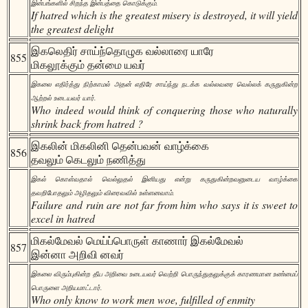
இன்பங்களில் சிறந்த இன்பத்தை கொடுக்கும்.
If hatred which is the greatest misery is destroyed, it will yield
the greatest delight
இகலெதிர் சாய்ந்தொழுக வல்லாரை யாரே
855
மிகலூக்கும் தன்மை யவர்
இகலை எதிர்த்து நிற்காமல் அதன் எதிரே சாய்ந்து நடக்க வல்லவரை வெல்லக் கருதுகின்ற
ஆற்றல் உடையவர் யார்.
Who indeed would think of conquering those who naturally
shrink back from hatred ?
இகலின் மிகலினி தென்பவன் வாழ்க்கை
856
தவலும் கெடலும் நணித்து
இகல் கொள்வதால் வெல்லுதல் இனியது என்று கருதுகின்றவனுடைய வாழ்க்கை
தவறிபோதலும் அழிதலும் விரைவவில் உள்ளனவாம்.
Failure and ruin are not far from him who says it is sweet to
excel in hatred
மிகல்மேவல் மெய்ப்பொருள் காணார் இகல்மேவல்
857
இன்னா அறிவி னவர்
இகலை விரும்புகின்ற தீய அறிவை உடையவர் வெற்றி பொருந்துதலுக்குக் காரணமான உண்மைப்
பொருளை அறியமாட்டார்.
Who only know to work men woe, fulfilled of enmity