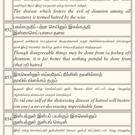
வளர்க்கும் நோய் இகழ் (மாறுபாடு) என்று சொல்வர் அறிஞர்.
The disease which fosters the evil of disunion among all
creatures is termed hatred by the wise
பகல்கருதிப் பற்றா செயினும் இகல்கருதி
852
இன்னாசெய் யாமை தலை
ஒருவன் தன்னோடு பொருந்தாமல் வேறுபடுதலைக் கருதி அன்பில்லாதவற்றைச் செய்தாலும்
தான் இகழ் கொண்டு அவர்க்கு துன்பம் செய்யாதிருத்தல் சிறந்ததாகும்.
Though disagreeable things may be done from (a feeling of)
disunion, it is far better that nothing painful be done from
(that of) hatred
இகலென்னும் எவ்வநோய் நீக்கின் தவலில்லாத்
853
தாவில் விளக்கம் தரும்
ஒருவன் இகல் என்று சொல்லப்படும் துன்ப நோயை நீக்கி விட்டால் அஃது அவனுக்கு
அழிவில்லாத நிலையான புகழைக் கொடுக்கும்.
To rid one-self of the distressing dtsease of hatred will bestow
(on one) a never-decreasing imperishable fame
இன்பத்துள் இன்பம் பயக்கும் இகலென்னும்
854
துன்பத்துள் துன்பங் கெடின்
இகல் என்று சொல்லப்படும் துன்பங்களில் கொடிய துன்பம் கெட்டுவிட்டால், அஃது அவனுக்கு