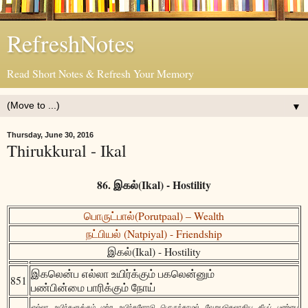
RefreshNotes
Read Short Notes & Refresh Your Memory
▼
Thursday, June 30, 2016
Thirukkural - Ikal
86. இகல்(Ikal) - Hostility
பொருட்பால்(Porutpaal) – Wealth
நட்பியல் (Natpiyal) - Friendship
இகல்(Ikal) - Hostility
இகலென்ப எல்லா உயிர்க்கும் பகலென்னும்
851
பண்பின்மை பாரிக்கும் நோய்
எல்லா உயிர்களுக்கும் மற்ற உயிர்களோடு பொருந்தாமல் வேறுபடுதலாகிய தீயப் பண்பை