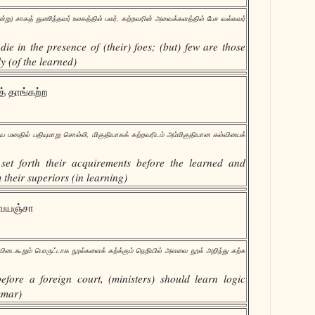
்று) சாகத் துணிந்தவர் உலகத்தில் பலர், கற்றவரின் அவைக்களத்தில் பேச வல்லவர்
ie in the presence of (their) foes; (but) few are those
y (of the learned)
த் தாங்கற்ற
மனதில் பதியுமாறு சொல்லி, மிகுதியாகக் கற்றவரிடம் அம்மிகுதியான கல்வியைக்
 set forth their acquirements before the learned and
their superiors (in learning)
வையஞ்சா
விடைகூறும் பொருட்டாக நூல்களைக் கற்க்கும் நெறியில் அளவை நூல் அறிந்து கற்க
before a foreign court, (ministers) should learn logic
mmar)