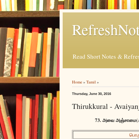
RefreshNot
Read Short Notes & Refr
Home
»
Tamil
»
Thursday, June 30, 2016
Thirukkural - Avaiya
73. அவை அஞ்சாமை(Ava
பொரு