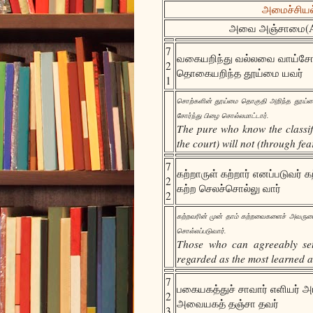
அமைச்சியல்(
அவை அஞ்சாமை(Avai
7
வகையறிந்து வல்லவை வாய்சோர
2
தொகையறிந்த தூய்மை யவர்
1
சொற்களின் தூய்மை தொகுதி அறிந்த தூய்ம
சோர்ந்து பிழை சொல்லமாட்டார்.
The pure who know the classifi
the court) will not (through fea
7
கற்றாருள் கற்றார் எனப்படுவர் க
2
கற்ற செலச்சொல்லு வார்
2
கற்றவரின் முன் தாம் கற்றவைகளைச் அவருடைய
சொல்லப்படுவார்.
Those who can agreeably set 
regarded as the most learned 
7
பகையகத்துச் சாவார் எளியர் அர
2
அவையகத் தஞ்சா தவர்
3