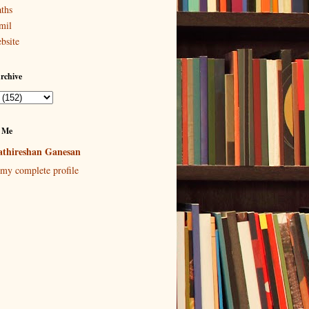
ths
mil
bsite
rchive
 Me
thireshan Ganesan
my complete profile