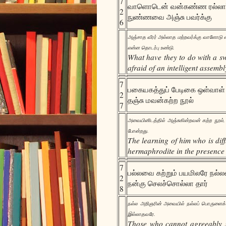
7
வாளொடென் வன்கண்ண ரல்லார
2
நுண்ணவை அஞ்சு பவர்க்கு
6
அஞ்சாத வீரர் அல்லாத மற்றவர்க்கு வாளோடு 
என்ன தொடர்பு உண்டு.
What have they to do with a sw
afraid of an intelligent assembl
7
பகையகத்துப் பேடிகை ஒள்வா
2
தஞ்சு மவன்கற்ற நூல்
7
அவையினிடத்தில் அஞ்சுகின்றவன் கற்ற நூல்,
போன்றது.
The learning of him who is diff
hermaphrodite in the presence 
7
பல்லவை கற்றும் பயமிலரே நல்
2
நன்கு செலச்சொல்லா தார்
8
நல்ல அறிஞரின் அவையில் நல்லப் பொருளைக் க
இல்லாதவரே.
Those who cannot agreeably 