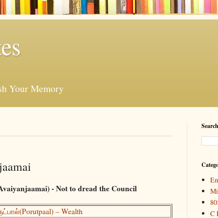
es
esh Your Memory
Search
njaamai
Catego
Em
iyanjaamai) - Not to dread the Council
Mi
80
ட்பால்(Porutpaal) – Wealth
C 