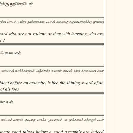
்க்கு நூலொடென்
என்ன தொடர்பு உண்டு, நுண்ணறிவுடையவரின் அவைக்கு அஞ்சுகின்றவர்க்கு நூலோடு
ord who are not valiant, or they with learning who are
y ?
ள் அவையகத்
 பகைவரின் போர்க்களத்தில் அஞ்சுகின்ற பேடியின் கையில் உள்ள கூர்மையான வாள்
ident before an assembly is like the shining sword of an
of his foes
லவையுள்
ேட்பவர் மனதில் பதியுமாறு சொல்ல முடியாதவர், பல நூல்களைக் கற்றாலும் பயன்
speak good things before a good assembly are indeed