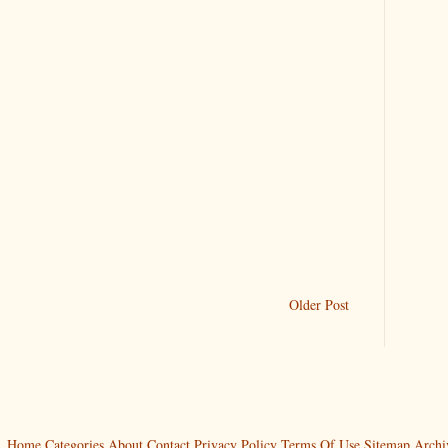
Older Post
Home
Categories
About
Contact
Privacy Policy
Terms Of Use
Sitemap
Archi