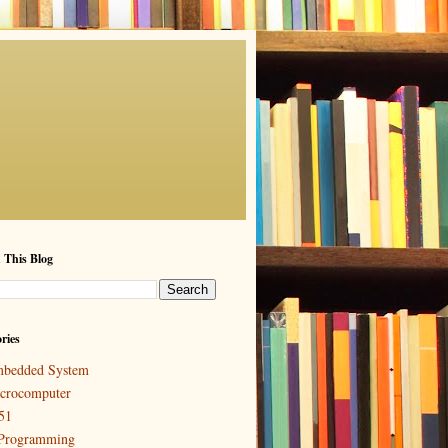
 This Blog
ries
bedded System
crocomputer
51
Programming