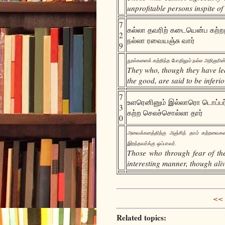
unprofitable persons inspite of
7
கல்லா தவரிற் கடையென்ப கற்றற
2
நல்லா ரவையஞ்சு வார்
9
நூல்களைக் கற்றிந்த போதிலும் நல்ல அறிஞரின்
They who, though they have lea
the good, are said to be inferior
7
உளரெனினும் இல்லாரொ டொப்பர
3
கற்ற செலச்சொல்லா தார்
0
அவைக்களத்திற்கு அஞ்சித் தாம் கற்றவைகளை
இறந்தவர்க்கு ஒப்பாவர்.
Those who through fear of the
interesting manner, though aliv
<< 
Related topics: