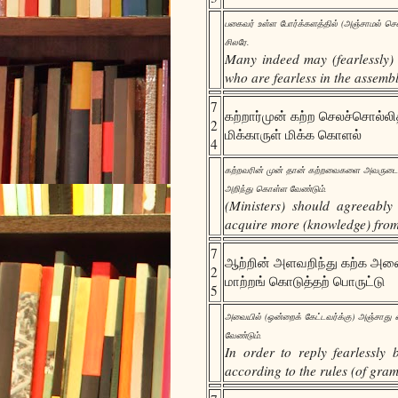
பகைவர் உள்ள போர்க்களத்தில் (அஞ்சாமல் சென
சிலரே.
Many indeed may (fearlessly) d
who are fearless in the assembl
7
கற்றார்முன் கற்ற செலச்சொல்லி
2
மிக்காருள் மிக்க கொளல்
4
கற்றவரின் முன் தான் கற்றவைகளை அவருடைய 
அறிந்து கொள்ள வேண்டும்.
(Ministers) should agreeably
acquire more (knowledge) from 
7
ஆற்றின் அளவறிந்து கற்க அ
2
மாற்றங் கொடுத்தற் பொருட்டு
5
அவையில் (ஒன்றைக் கேட்டவர்க்கு) அஞ்சாது 
வேண்டும்.
In order to reply fearlessly 
according to the rules (of gra