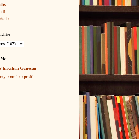
ths
mil
bsite
rchive
 Me
thireshan Ganesan
my complete profile