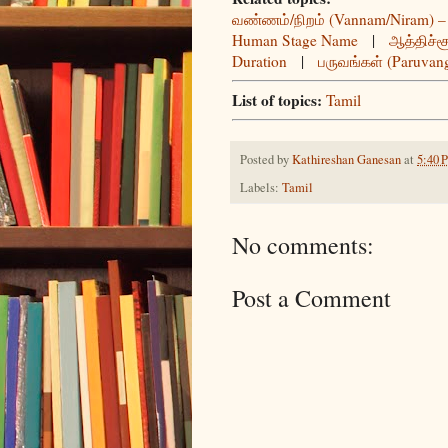
வண்ணம்/நிறம் (Vannam/Niram) – 
Human Stage Name
|
ஆத்திச்சூ
Duration
|
பருவங்கள் (Paruvang
List of topics:
Tamil
Posted by
Kathireshan Ganesan
at
5:40 
Labels:
Tamil
No comments:
Post a Comment