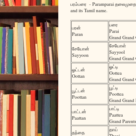
பரம்பரை - Paramparai தலைமுறை - 
and its Tamil name.
பரை
பரன்
Parai
Paran
Grand Grand 
சேயோள்
சேயோன்
Sayyool
Sayyoon
Grand Grand 
ஓட்டி
ஓட்டன்
Oottea
Oottan
Grand Grand 
பூட்டி
பூட்டன்
Poottea
Poottan
Grand Grand 
பாட்டி
பாட்டன்
Paattea
Paattan
Grand Parent
தாய்
தந்தை
Thaai