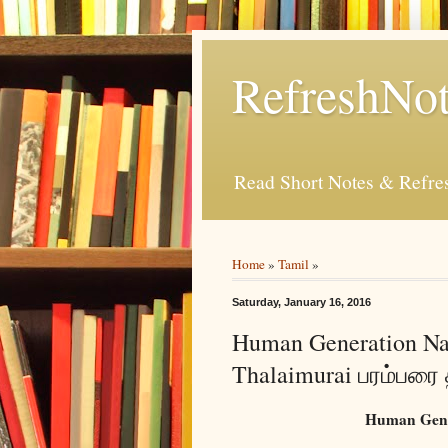
RefreshNot
Read Short Notes & Refr
Home
»
Tamil
»
Saturday, January 16, 2016
Human Generation Na
Thalaimurai பரம்பர
Human Gene