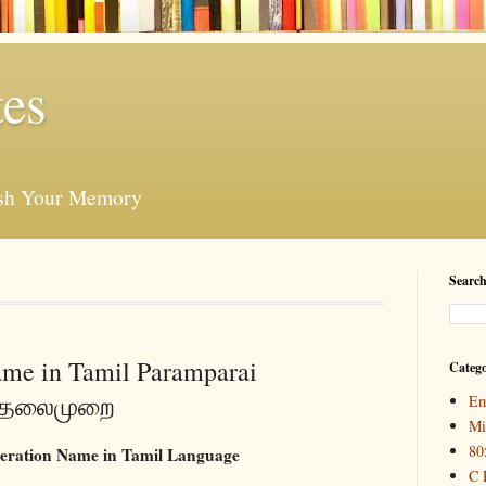
es
esh Your Memory
Search
me in Tamil Paramparai
Catego
ை தலைமுறை
Em
Mi
80
ration Name in Tamil Language
C 