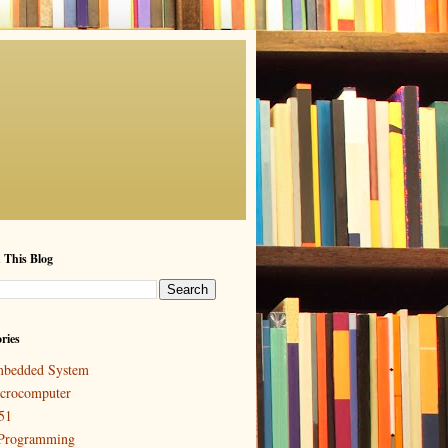
 This Blog
ries
bedded System
crocomputer
51
Programming