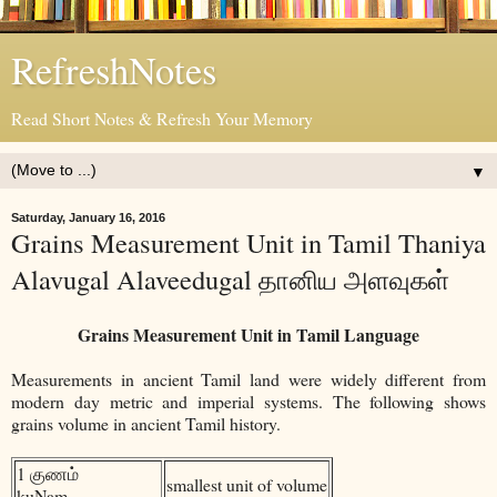
RefreshNotes
Read Short Notes & Refresh Your Memory
▼
Saturday, January 16, 2016
Grains Measurement Unit in Tamil Thaniya
Alavugal Alaveedugal தானிய அளவுகள்
Grains Measurement Unit in Tamil Language
Measurements in ancient Tamil land were widely different from
modern day metric and imperial systems. The following shows
grains volume in ancient Tamil history.
1 குணம்
smallest unit of volume
kuNam