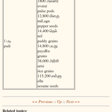
1800 அவரை
avarai
pulse pods
12,800 மிளகு
miLagu
pepper seeds
14,400 நெல்
nel
1 படி
paddy grains
padi
14,800 பயறு
payaRu
grains
38,000 அரிசி
arisi
rice grains
115,200 எள்ளு
ellu
sesame seeds
<< Previous
::
Up
::
Next >>
Related topics: