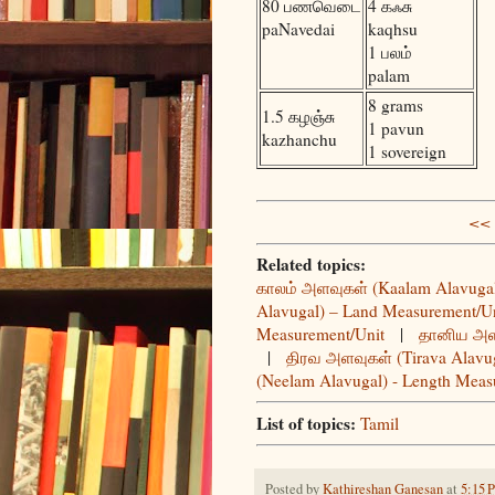
80 பணவெடை
4 கஃசு
paNavedai
kaqhsu
1 பலம்
palam
8 grams
1.5 கழஞ்சு
1 pavun
kazhanchu
1 sovereign
<< 
Related topics:
காலம் அளவுகள் (Kaalam Alavugal
Alavugal) – Land Measurement/U
Measurement/Unit
|
தானிய அளவ
|
திரவ அளவுகள் (Tirava Alavug
(Neelam Alavugal) - Length Meas
List of topics:
Tamil
Posted by
Kathireshan Ganesan
at
5:15 