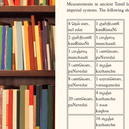
Measurements in ancient Tamil l
imperial systems. The following sh
4 நெல் எடை
1 குன்றிமணி
nel edai
kunRimaNi
2 குன்றிமணி
1 மாஞ்சாடி
kunRimaNi
manchaadi
1 மாஞ்சாடி
1 பணவெடை
manchaadi
paNavedai
5 பணவெடை
1 கழஞ்சு
paNavedai
kazhanchu
8 பணவெடை
1 வராகனெடை
paNavedai
varaaganedai
4 கழஞ்சு
20 பணவெடை
kazhanchu
paNavedai
1 கஃசு
kaqhsu
16 கழஞ்சு
kazhanchu