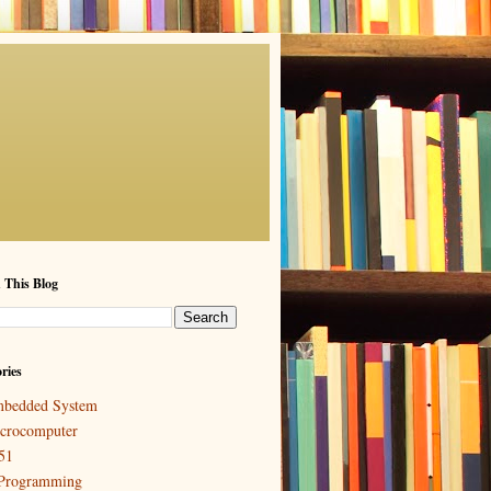
 This Blog
ries
bedded System
crocomputer
51
Programming