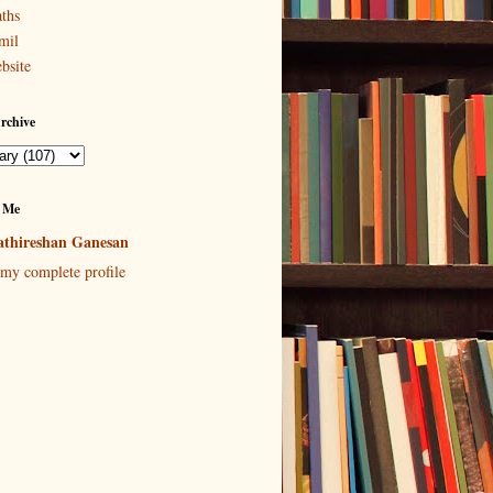
ths
mil
bsite
rchive
 Me
thireshan Ganesan
my complete profile