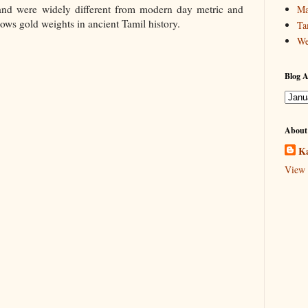
and were widely different from modern day metric and
Ma
ows gold weights in ancient Tamil history.
Ta
We
Blog A
About
Ka
View 