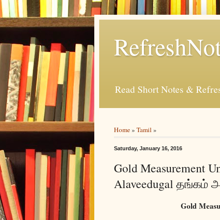
RefreshNot
Read Short Notes & Refr
Home
»
Tamil
»
Saturday, January 16, 2016
Gold Measurement Un
Alaveedugal தங்கம் 
Gold Measu