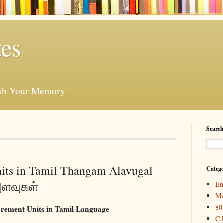
es
esh Your Memory
Search
its in Tamil Thangam Alavugal
Catego
அளவுகள்
Em
Mi
80
rement Units in Tamil Language
C 